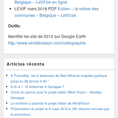
Belgique – LeVif.be en ligne
LEVIF mars 2018 PDF
Eolien – la relève des
communes – Belgique – LeVif.be
Outils:
Identifié les site de 2012 sur Google Earth
http://www.ventderaison.com/cartographie
Zone
Articles récents
principale
de
widget
A Promelles, les 6 éoliennes de New Wind en enquête publique
pour
jusqu’au 28 janvier à 9h !
la
6+6+4 = 16 éoliennes à Genappe ?
barre
Octroi du permis pour le projet éolien Wind Vision – Nivelles
latérale
Genappe
Le ministre a autorisé le projet éolien de WindVision
Présentation du projet le 8 mars 2018 à 19h (réunion annulée par
le promoteur)