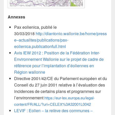
Annexes
Pax eolienica, publié le
30/03/2018
http://diantonio.wallonie.be/home/press
e–actualites/publications/pax-
eolienica.publicationfull.html
Avis IEW 2012 : Position de la Fédération Inter-
Environnement Wallonie sur le projet de cadre de
référence pour l’implantation d’éoliennes en
Région wallonne
Directive 2001/42/CE du Parlement européen et du
Conseil du 27 juin 2001 relative à l’évaluation des
incidences de certains plans et programmes sur
l’environnement
https://eur-lex.europa.eu/legal-
content/FR/ALL/?uri=CELEX%3A32001L0042
LEVIF : Eolien – la relève des communes –