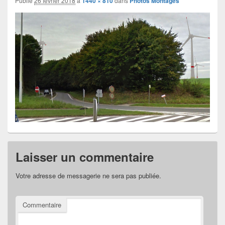
Publié
26 février 2018
à
1440 × 810
dans
Photos Montages
images
Laisser un commentaire
Votre adresse de messagerie ne sera pas publiée.
Commentaire