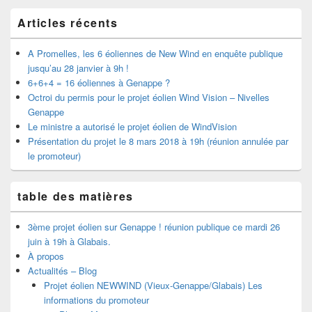
principale
de
Articles récents
widget
pour
A Promelles, les 6 éoliennes de New Wind en enquête publique
la
barre
jusqu’au 28 janvier à 9h !
latérale
6+6+4 = 16 éoliennes à Genappe ?
Octroi du permis pour le projet éolien Wind Vision – Nivelles
Genappe
Le ministre a autorisé le projet éolien de WindVision
Présentation du projet le 8 mars 2018 à 19h (réunion annulée par
le promoteur)
table des matières
3ème projet éolien sur Genappe ! réunion publique ce mardi 26
juin à 19h à Glabais.
À propos
Actualités – Blog
Projet éolien NEWWIND (Vieux-Genappe/Glabais) Les
informations du promoteur