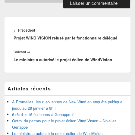
Navigation
de
←
Précédent
Article
l’article
Projet WIND VISION refusé par le fonctionnaire délégué
précédent :
Suivant
→
Article
Le ministre a autorisé le projet éolien de WindVision
suivant :
Zone
Articles récents
principale
de
widget
A Promelles, les 6 éoliennes de New Wind en enquête publique
pour
jusqu’au 28 janvier à 9h !
la
6+6+4 = 16 éoliennes à Genappe ?
barre
Octroi du permis pour le projet éolien Wind Vision – Nivelles
latérale
Genappe
Le ministre a autorisé le projet éolien de WindVision